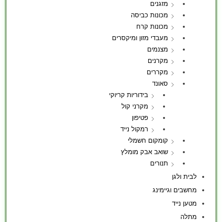
מזגנים
מכונות כביסה
מכונות קרח
מעבדי מזון ומיקסרים
מצנמים
מקרנים
מקררים
סאונד
בידוריות קריוקי
מקרני קול
פטיפון
רמקול נייד
קומקום חשמלי
שואב אבק מומלץ
תנורים
לבית ולגן
מחשבים וגיימינג
מטען נייד
מתלה