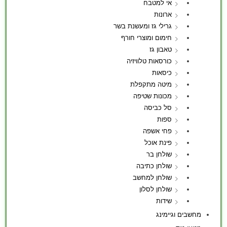
אי למטבח
ארונות
גרילי גז ומעשנת בשר
חימום ומוצרי חורף
טאבון גז
כורסאות טלוויזיה
כיסאות
מיטה מתקפלת
מכונות שטיפה
סל כביסה
ספות
פחי אשפה
פינת אוכל
שולחן בר
שולחן כתיבה
שולחן למחשב
שולחן לסלון
שידות
מחשבים וגיימינג