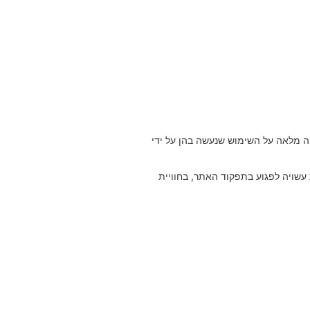
שליטה מלאה על השימוש שנעשה בהן על ידי
ק Cookies בכל עת באמצעות הגדרות הדפדפן שברשותו. יובהר כי חסימה או מחיקה של Cookies מסוימות עשויה לפגוע בתפקוד האתר, בחוויית