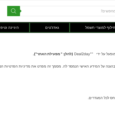
חילוף למוצרי חשמל
גאדג'טים
היגיינה וטיפו
ל על ידי ""Deal2day
(להלן: " מפעילת האתר").
נה על המידע האישי הנמסר לה. מסמך זה מפרט את מדיניות הפרטיות הנה
יחס לכל המגדרים.