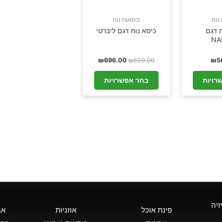
נוח
כיסאות נוח
ח דגם
כיסא נוח דגם ליברטי
NA
₪
696.00
₪
699.00
₪
5
רויות
בחר אפשרויות
זיה
פינת אוכל
אוזניות
אב