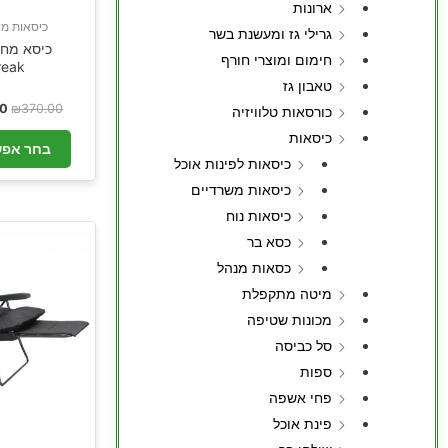
ארונות
כיסאות מש
גרילי גז ומעשנת בשר
כיסא מחש
חימום ומוצרי חורף
reak
טאבון גז
00
₪
370.00
כורסאות טלוויזיה
כיסאות
בחר אפש
כיסאות לפינות אוכל
כיסאות משרדיים
כיסאות נוח
כסא בר
כסאות מנהל
מיטה מתקפלת
מכונות שטיפה
סל כביסה
ספות
פחי אשפה
פינת אוכל