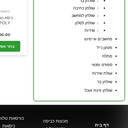
שולחן בר
שולחן כתיבה
כיסאות 
שולחן למחשב
כיסא נו
שולחן לסלון
POLY
שידות
60.00
מחשבים וגיימינג
בחר אפש
מטען נייד
מתלה
ספורט ופנאי
עגלת שירות
שולחן בר
שולחן פינת אוכל
כורסאות טלווי
מכונות כביסה
דף בית
כיסאות