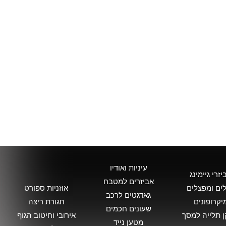
עיניות ואודיו
יזרי גיימינג
אביזרים למטבח
ים ומפצלים
אוזניות ספורט
גאדגטים לרכב
יקרופונים
חגורת ריצה
שעונים חכמים
 תלייה למסך
אירובי וחיטוב הגוף
מטען נייד