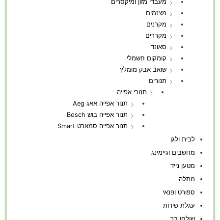
מעבדי מזון ומיקסרים
מצנמים
מקרנים
מקררים
סאונד
קומקום חשמלי
שואב אבק מומלץ
תנורים
תנורי אפייה
תנור אפייה אאג Aeg
תנור אפייה בוש Bosch
תנור אפייה סמארט Smart
לבית ולגן
מחשבים וגיימינג
מטען נייד
מתלה
ספורט ופנאי
עגלת שירות
שולחן בר