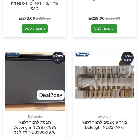
NDS1000N/1210/1215 דה
לונגי
₪
273.00
₪
320.00
₪
228.00
₪
280.00
הוספה לסל
הוספה לסל
משלוח
משלוח
חינם
חינם
Delonghi
Delonghi
בורר 9 מצבים לתנור דלונגי
תבנית לתנור דלונגי
DeLonghi NDS977/988
Delonghi NDS27N/M
NDB900X/978 דה לונגי