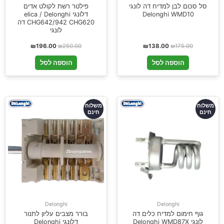
סל סכום לבן למדיח דה לונגי
פילטר רשת לקולט אדים
Delonghi WMD10
דלונגי elica / Delonghi
CHG642/942 CHG620 דה
לונגי
₪
196.00
₪
250.00
₪
138.00
₪
175.00
הוספה לסל
הוספה לסל
משלוח
משלוח
חינם
חינם
Delonghi
Delonghi
גוף חימום למדיח כלים דה
בורר מצבים עליון לתנור
לונגי Delonghi WMD87X
דלונגי Delonghi