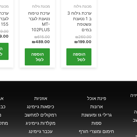
מכונת גילוח
מכונת גילוח
מכונת 
ערכת גילוח 3
ערכת טיפוח
ערכת
ב 1 נטענת
נטענת לגבר
ונשטפת
MT-
155 מבית LEXUS
במים
102PLUS
9.00
9.00
₪
615.00
₪
260.00
₪
489.00
₪
199.00
ה
הוספה
הוספה
ל
לסל
לסל
זיה
פינת אוכל
אוזניות
אב
ארונות
כיסאות גיימינג
כבל
ה
גרילי גז ומעשנת
רמקולים למחשב
מ
ב
ספות
מקלדות גיימיניג
מתקן
חימום ומוצרי חורף
עכבר גיימינג