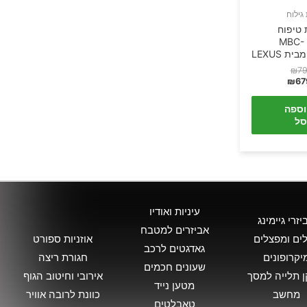
גילוח
 טיפוח
לגבר MBC-
₪
79
₪
67
וספה
סל
עיניות ואודיו
יזרי גיימינג
אביזרים למטבח
ים ומפצלים
אוזניות ספורט
גאדגטים לרכב
יקרופונים
חגורת ריצה
שעונים חכמים
 תלייה למסך
אירובי וחיטוב הגוף
מטען נייד
מחשב
כוונת לרובה אוויר
טאבלטים